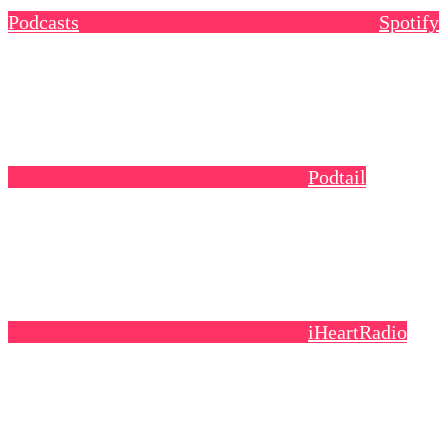
Podcasts
Spotify
Podtail
iHeartRadio