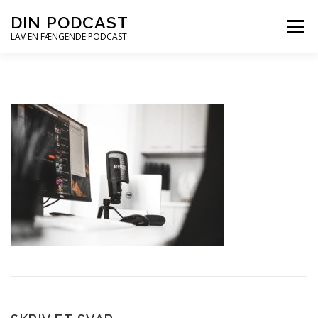
Spring
DIN PODCAST
Menu
til
LAV EN FÆNGENDE PODCAST
indhold
PODCASTKURSER
PODCAST TIPS
PODCAST – LYT
PODCAST MAIL