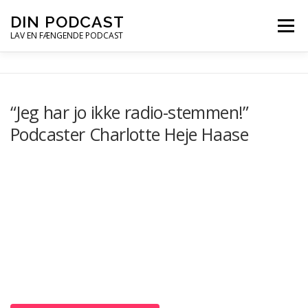
Spring
DIN PODCAST
Menu
til
LAV EN FÆNGENDE PODCAST
indhold
PODCASTKURSER
PODCAST TIPS
“Jeg har jo ikke radio-stemmen!”
Podcaster Charlotte Heje Haase
PODCAST – LYT
PODCAST MAIL