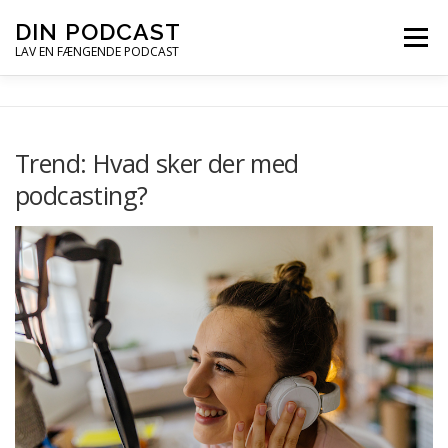
Spring
DIN PODCAST
Menu
til
LAV EN FÆNGENDE PODCAST
indhold
PODCASTKURSER
PODCAST TIPS
Trend: Hvad sker der med
podcasting?
PODCAST – LYT
PODCAST MAIL