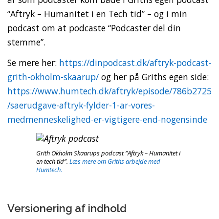
“Aftryk – Humanitet i en Tech tid” – og i min
podcast om at podcaste “Podcaster del din
stemme”.
Se mere her:
https://dinpodcast.dk/aftryk-podcast-
grith-okholm-skaarup/
og her på Griths egen side:
https://www.humtech.dk/aftryk/episode/786b2725
/saerudgave-aftryk-fylder-1-ar-vores-
medmenneskelighed-er-vigtigere-end-nogensinde
Grith Okholm Skaarups podcast “Aftryk – Humanitet i
en tech tid”.
Læs mere om Griths arbejde med
Humtech.
Versionering af indhold