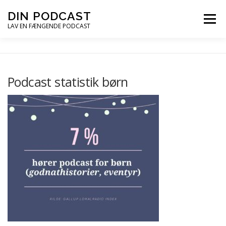
Spring
DIN PODCAST
Menu
til
LAV EN FÆNGENDE PODCAST
indhold
PODCASTKURSER
PODCAST TIPS
Podcast statistik børn
PODCAST – LYT
PODCAST MAIL