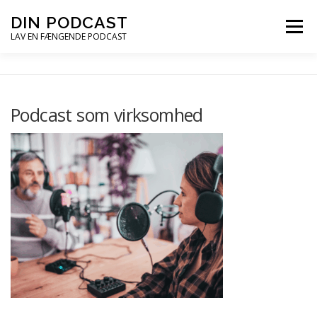
Spring
DIN PODCAST
Menu
til
LAV EN FÆNGENDE PODCAST
indhold
PODCASTKURSER
PODCAST TIPS
Podcast som virksomhed
PODCAST – LYT
PODCAST MAIL