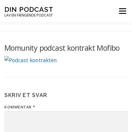
Spring
DIN PODCAST
Menu
til
LAV EN FÆNGENDE PODCAST
indhold
PODCASTKURSER
PODCAST TIPS
Momunity podcast kontrakt Mofibo
PODCAST – LYT
PODCAST MAIL
SKRIV ET SVAR
KOMMENTAR
*