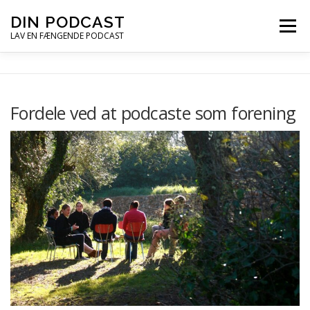
Spring
DIN PODCAST
Menu
til
LAV EN FÆNGENDE PODCAST
indhold
PODCASTKURSER
PODCAST TIPS
Fordele ved at podcaste som forening
PODCAST – LYT
PODCAST MAIL