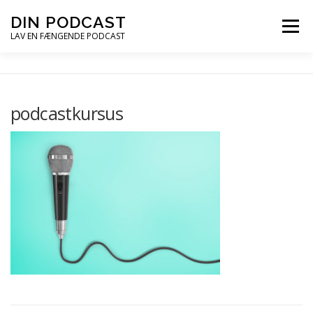
Spring
DIN PODCAST
Menu
til
LAV EN FÆNGENDE PODCAST
indhold
PODCASTKURSER
PODCAST TIPS
podcastkursus
PODCAST – LYT
PODCAST MAIL