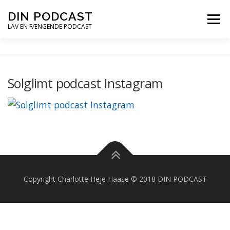
Spring
DIN PODCAST
Menu
til
LAV EN FÆNGENDE PODCAST
indhold
PODCASTKURSER
PODCAST TIPS
Solglimt podcast Instagram
PODCAST – LYT
PODCAST MAIL
Copyright Charlotte Heje Haase © 2018 DIN PODCAST