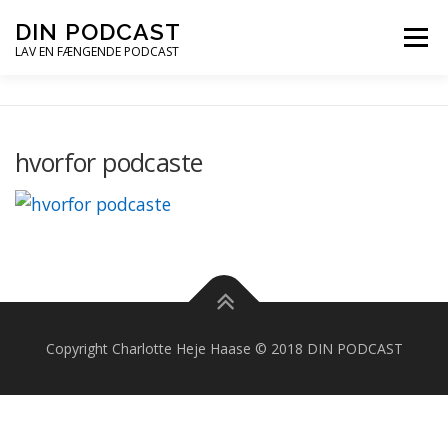
Spring
DIN PODCAST
Menu
til
LAV EN FÆNGENDE PODCAST
indhold
PODCASTKURSER
PODCAST TIPS
hvorfor podcaste
PODCAST – LYT
PODCAST MAIL
Copyright Charlotte Heje Haase © 2018 DIN PODCAST