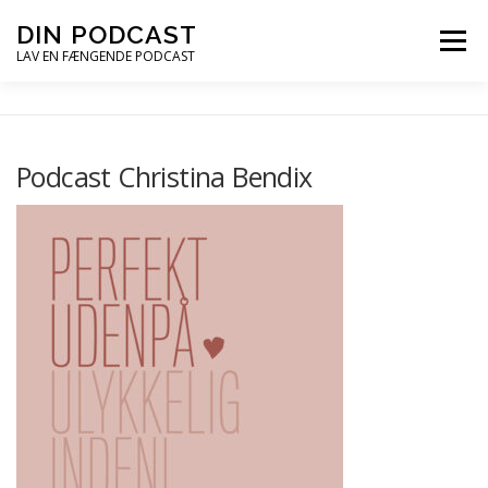
Spring
DIN PODCAST
Menu
til
LAV EN FÆNGENDE PODCAST
indhold
PODCASTKURSER
PODCAST TIPS
Podcast Christina Bendix
PODCAST – LYT
PODCAST MAIL