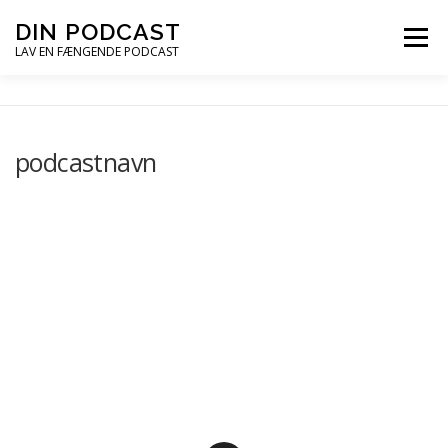
Spring
DIN PODCAST
Menu
til
LAV EN FÆNGENDE PODCAST
indhold
PODCASTKURSER
PODCAST TIPS
podcastnavn
PODCAST – LYT
PODCAST MAIL