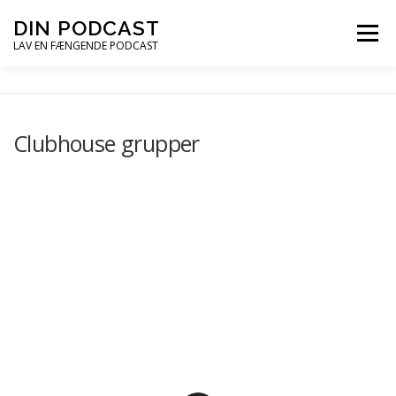
Spring
DIN PODCAST
Menu
til
LAV EN FÆNGENDE PODCAST
indhold
PODCASTKURSER
PODCAST TIPS
Clubhouse grupper
PODCAST – LYT
PODCAST MAIL