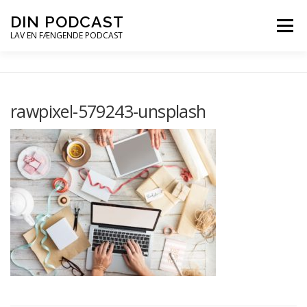
Spring
DIN PODCAST
Menu
til
LAV EN FÆNGENDE PODCAST
indhold
PODCASTKURSER
PODCAST TIPS
rawpixel-579243-unsplash
PODCAST – LYT
PODCAST MAIL