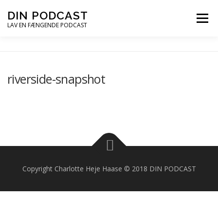
Spring
DIN PODCAST
Menu
til
LAV EN FÆNGENDE PODCAST
indhold
PODCASTKURSER
PODCAST TIPS
riverside-snapshot
PODCAST – LYT
PODCAST MAIL
Copyright Charlotte Heje Haase © 2018 DIN PODCAST