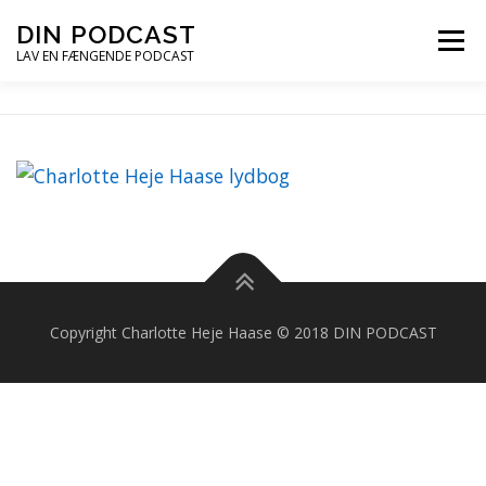
Spring
DIN PODCAST
Menu
til
LAV EN FÆNGENDE PODCAST
indhold
PODCASTKURSER
PODCAST TIPS
PODCAST – LYT
PODCAST MAIL
Copyright Charlotte Heje Haase © 2018 DIN PODCAST