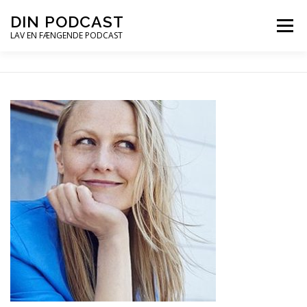
Spring
DIN PODCAST
Menu
til
LAV EN FÆNGENDE PODCAST
indhold
PODCASTKURSER
PODCAST TIPS
PODCAST – LYT
PODCAST MAIL