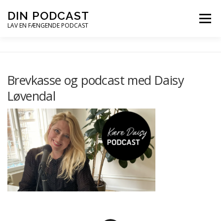
Spring
DIN PODCAST
Menu
til
LAV EN FÆNGENDE PODCAST
indhold
PODCASTKURSER
PODCAST TIPS
Brevkasse og podcast med Daisy
Løvendal
PODCAST – LYT
PODCAST MAIL